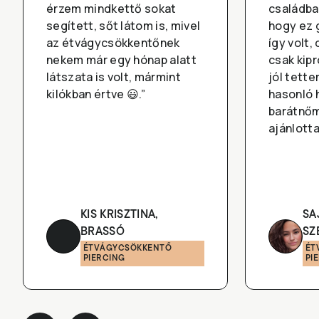
érzem mindkettő sokat
családba
segített, sőt látom is, mivel
hogy ez g
az étvágycsökkentőnek
így volt
nekem már egy hónap alatt
csak kip
látszata is volt, mármint
jól tett
kilókban értve 😃.”
hasonló 
barátnőm
ajánlotta
KIS KRISZTINA,
SA
BRASSÓ
SZ
ÉTVÁGYCSÖKKENTŐ
ÉT
PIERCING
PI