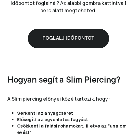
Időpontot foglalnál? Az alábbi gombra kattintva 1
perc alatt megteheted.
FOGLALJ IDŐPONTOT
Hogyan segít a Slim Piercing?
A Slim piercing előnyei közé tartozik, hogy:
Serkenti az anyagcserét
Elősegíti az egyenletes fogyást
Csökkenti a falási rohamokat, illetve az ”unalom
evést”