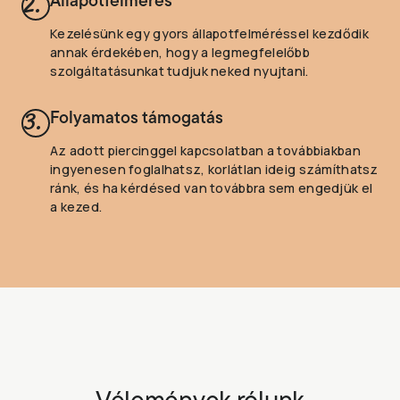
2.
Állapotfelmérés
Kezelésünk egy gyors állapotfelméréssel kezdődik
annak érdekében, hogy a legmegfelelőbb
szolgáltatásunkat tudjuk neked nyujtani.
3.
Folyamatos támogatás
Az adott piercinggel kapcsolatban a továbbiakban
ingyenesen foglalhatsz, korlátlan ideig számíthatsz
ránk, és ha kérdésed van továbbra sem engedjük el
a kezed.