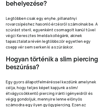
behelyezése?
Legtöbben csak egy enyhe, pillanatnyi
rovarcsípéshez hasonló érzésről számolnak be. A
szúrást steril, egyenként csomagolt kanül tűvel
végzi Keresztes Imelda kollégánk, akinek
tapasztalata révén legtöbbször egyetlen egy
csepp vér sem serken ki a szúráskor.
Hogyan történik a slim piercing
beszúrása?
Egy gyors állapotfelméréssel kezdünk amelynek
célja, hogy teljes képet kapjunk a slim/
étvágycsökkentő piercing iránti igényeidről és
végig gondoljuk, mennyire lenne előnyös
számodra egy ilyen gyógypiercing. Ezen az