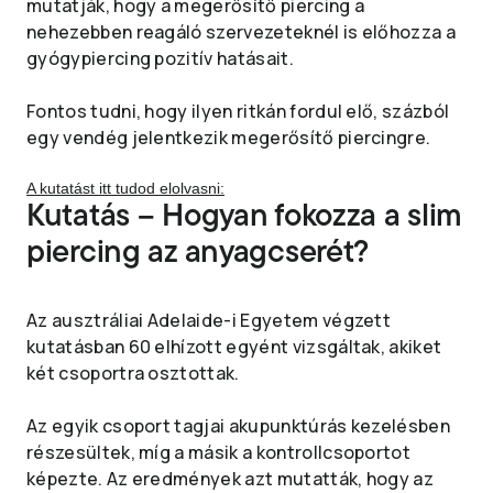
mutatják, hogy a megerősítő piercing a
nehezebben reagáló szervezeteknél is előhozza a
gyógypiercing pozitív hatásait.
Fontos tudni, hogy ilyen ritkán fordul elő, százból
egy vendég jelentkezik megerősítő piercingre.
A kutatást itt tudod elolvasni:
Kutatás – Hogyan fokozza a slim
piercing az anyagcserét?
Az ausztráliai Adelaide-i Egyetem végzett
kutatásban 60 elhízott egyént vizsgáltak, akiket
két csoportra osztottak.
Az egyik csoport tagjai akupunktúrás kezelésben
részesültek, míg a másik a kontrollcsoportot
képezte. Az eredmények azt mutatták, hogy az