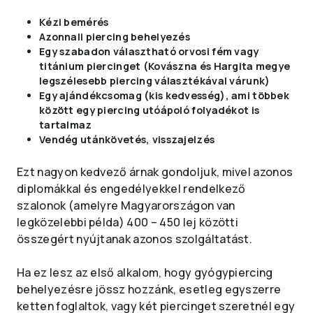
Kézi bemérés
Azonnali piercing behelyezés
Egy szabadon választható orvosi fém vagy
titánium piercinget (Kovászna és Hargita megye
legszélesebb piercing választékával várunk)
Egy ajándékcsomag (kis kedvesség), ami többek
között egy piercing utóápoló folyadékot is
tartalmaz
Vendég utánkövetés, visszajelzés
​Ezt nagyon kedvező árnak gondoljuk, mivel azonos
diplomákkal és engedélyekkel rendelkező
szalonok (amelyre Magyarországon van
legközelebbi példa) 400 – 450 lej közötti
összegért nyújtanak azonos szolgáltatást.
Ha ez lesz az első alkalom, hogy gyógypiercing
behelyezésre jössz hozzánk, esetleg egyszerre
ketten foglaltok, vagy két piercinget szeretnél egy