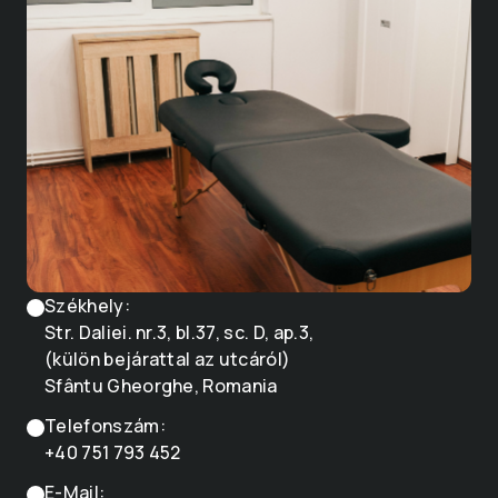
Székhely:
Str. Daliei. nr.3, bl.37, sc. D, ap.3,
(külön bejárattal az utcáról)
Sfântu Gheorghe, Romania
Telefonszám:
+40 751 793 452
E-Mail: