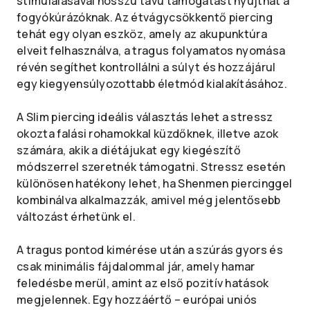
stimulálásával hosszú távú támogatást nyújthat a
fogyókúrázóknak. Az étvágycsökkentő piercing
tehát egy olyan eszköz, amely az akupunktúra
elveit felhasználva, a tragus folyamatos nyomása
révén segíthet kontrollálni a súlyt és hozzájárul
egy kiegyensúlyozottabb életmód kialakításához.
A Slim piercing ideális választás lehet a stressz
okozta falási rohamokkal küzdőknek, illetve azok
számára, akik a diétájukat egy kiegészítő
módszerrel szeretnék támogatni. Stressz esetén
különösen hatékony lehet, ha Shenmen piercinggel
kombinálva alkalmazzák, amivel még jelentősebb
változást érhetünk el.
A tragus pontod kimérése után a szúrás gyors és
csak minimális fájdalommal jár, amely hamar
feledésbe merül, amint az első pozitív hatások
megjelennek. Egy hozzáértő – európai uniós