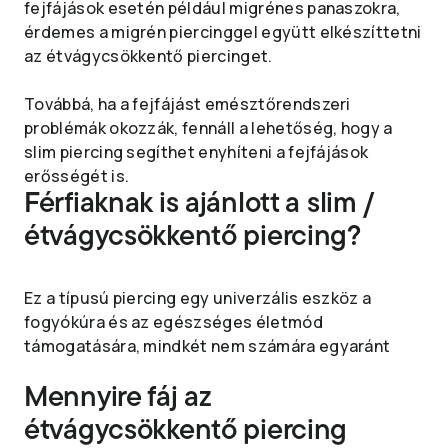
fejfájások esetén például migrénes panaszokra,
érdemes a migrén piercinggel együtt elkészíttetni
az étvágycsökkentő piercinget.
Továbbá, ha a fejfájást emésztőrendszeri
problémák okozzák, fennáll a lehetőség, hogy a
slim piercing segíthet enyhíteni a fejfájások
erősségét is.
Férfiaknak is ajánlott a slim /
étvágycsökkentő piercing?
Ez a típusú piercing egy univerzális eszköz a
fogyókúra és az egészséges életmód
támogatására, mindkét nem számára egyaránt
Mennyire fáj az
étvágycsökkentő piercing