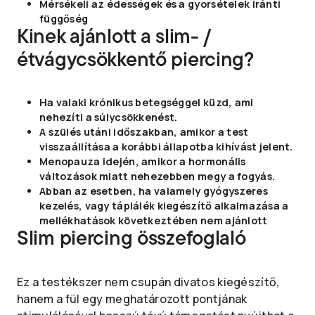
Mérsékeli az édességek és a gyorsételek iránti
függőség
Kinek ajánlott a slim- /
étvágycsökkentő piercing?
Ha valaki krónikus betegséggel küzd, ami
nehezíti a súlycsökkenést.
A szülés utáni időszakban, amikor a test
visszaállítása a korábbi állapotba kihívást jelent.
Menopauza idején, amikor a hormonális
változások miatt nehezebben megy a fogyás.
Abban az esetben, ha valamely gyógyszeres
kezelés, vagy táplálék kiegészítő alkalmazása a
mellékhatások következtében nem ajánlott
Slim piercing összefoglaló
Ez a testékszer nem csupán divatos kiegészítő,
hanem a fül egy meghatározott pontjának