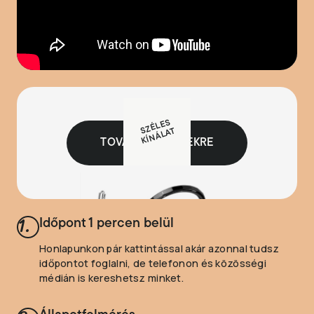
SZÉLES
KÍNÁLAT
TOVÁBB ÉKSZEREKRE
1.
Időpont 1 percen belül
Honlapunkon pár kattintással akár azonnal tudsz
időpontot foglalni, de telefonon és közösségi
médián is kereshetsz minket.