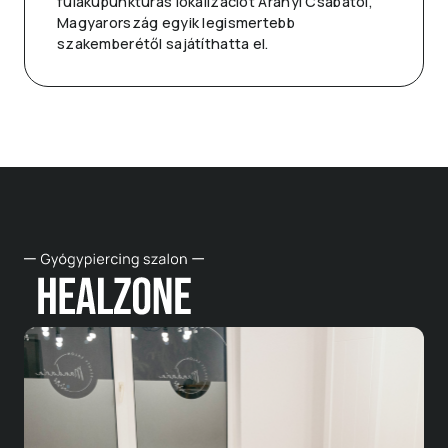
fülakupunktúrás lokalizációt Aranyi Csabától,
Magyarország egyik legismertebb
szakemberétől sajátíthatta el.