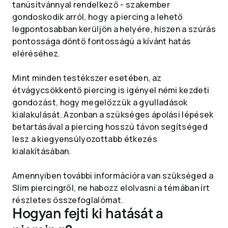
tanúsítvánnyal rendelkező - szakember
gondoskodik arról, hogy a piercing a lehető
legpontosabban kerüljön a helyére, hiszen a szúrás
pontossága döntő fontosságú a kívánt hatás
eléréséhez.
Mint minden testékszer esetében, az
étvágycsökkentő piercing is igényel némi kezdeti
gondozást, hogy megelőzzük a gyulladások
kialakulását. Azonban a szükséges ápolási lépések
betartásával a piercing hosszú távon segítséged
lesz a kiegyensúlyozottabb étkezés
kialakításában.
Amennyiben további információra van szükséged a
Slim piercingről, ne habozz elolvasni a témában írt
részletes összefoglalómat.
Hogyan fejti ki hatását a