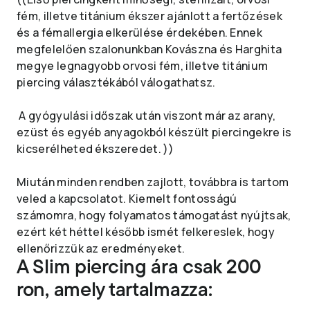
fém, illetve titánium ékszer ajánlott a fertőzések
és a fémallergia elkerülése érdekében. Ennek
megfelelően szalonunkban Kovászna és Harghita
megye legnagyobb orvosi fém, illetve titánium
piercing választékából válogathatsz.
​ A gyógyulási időszak után viszont már az arany,
ezüst és egyéb anyagokból készült piercingekre is
kicserélheted ékszeredet. ))
Miután minden rendben zajlott, továbbra is tartom
veled a kapcsolatot. Kiemelt fontosságú
számomra, hogy folyamatos támogatást nyújtsak,
ezért két héttel később ismét felkereslek, hogy
ellenőrizzük az eredményeket.
A Slim piercing ára csak 200
ron, amely tartalmazza: