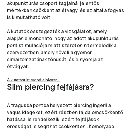
akupunktúrás csoport tagjainál jelentős
mértékben csökkent az étvágy, és ez által a fogyás
is kimutatható volt.
A kutatók összegezték a vizsgálatot, amely
alapján elmondható, hogy az adott akupunktúrás
pont stimulációja miatt szerotonin termelődik a
szervezetben, amely növeli a gyomor
simaizomzatának tónusát, és elnyomja az
étvágyat.
A kutatást itt tudod elolvasni:
Slim piercing fejfájásra?
A tragusba pontba helyezett piercing ingerli a
vagus idegeket, ezért részben fájdalomcsökkentő
hatással is rendelkezik, ezért fejfájások
erősségét is segíthet csökkenteni. Komolyabb