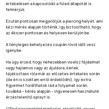
értékelésen a kapcsolódó a füled állapotát is
felmérjük.
Ezután pontosan megjelöljük a piercing helyét, ami
kézi mérés alapján történik, így biztosítható, hogy
az ékszer pontosan és helyesen kerüljön be.
A tényleges behelyezés csupán rövid időt vesz
igénybe.
Ha úgy érzed, hogy nehezebben viselsz fájdalmat
vagy hajlamos vagy az ájulásra, kérlek,
tájékoztass róla már az előzetes értékelés során
(de én is szoktam erről érdeklődni), így extra
figyelmet fordíthatok rád a folyamat során,
továbbá – kérés alapján – ingyenesen használunk
érzéstelenítő sprayt is.
((Első piercingként minőségi, sterilizált, orvosi