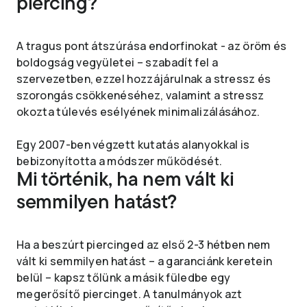
piercing?
A tragus pont átszúrása endorfinokat - az öröm és
boldogság vegyületei – szabadít fel a
szervezetben, ezzel hozzájárulnak a stressz és
szorongás csökkenéséhez, valamint a stressz
okozta túlevés esélyének minimalizálásához.
Egy 2007-ben végzett kutatás alanyokkal is
bebizonyította a módszer működését.
Mi történik, ha nem vált ki
semmilyen hatást?
Ha a beszúrt piercinged az első 2-3 hétben nem
vált ki semmilyen hatást – a garanciánk keretein
belül – kapsz tőlünk a másik füledbe egy
megerősítő piercinget. A tanulmányok azt