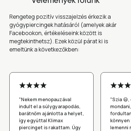
Vélemények rólunk
Rengeteg pozitív visszajelzés érkezik a
gyógypiercingek hatásáról (amelyek akár
Facebookon, értékeléseink között is
megtekinthetsz). Ezek közül párat ki is
emeltünk a következőkben:
"Nekem menopauzával
"Szia 😃,
indult el a súlygyarapodás,
mondani,
barátnőm ajánlotta a helyet,
fordultam
így egyúttal Klimax
könnyen 
piercinget is rakattam. Úgy
lemenni 