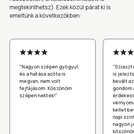
megtekinthetsz). Ezek közül párat ki is
emeltünk a következőkben:
"Nagyon szépen gyógyul,
"Sziaszt
és a hatása azóta is
is jelez
megvan, nem volt
bevált a
fejfájásom. Köszönöm
gondom a
szépen nektek!”
érdekes
vérnyom
kellet b
napi szin
nagyon j
köszönöm