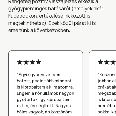
Rengeteg pozitív visszajelzés érkezik a
gyógypiercingek hatásáról (amelyek akár
Facebookon, értékeléseink között is
megtekinthetsz). Ezek közül párat ki is
emeltünk a következőkben:
"Egyik gyógyszer sem
"Köszönö
hatott, pedig több mindent
jobban a
is kipróbáltam a klimaxomra.
órákat al
Engem a hőhullámok nagyon
megszakí
gyötörtek, így kipróbáltam
is kijön,
ezt is, és segített. Nagyon
nem ébre
hálás vagyok, és köszönöm
sokkal k