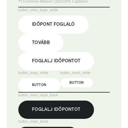
TT Commons Medium 12px/120% Capitalize
button_extra_large_white
IDŐPONT FOGLALÓ
TOVÁBB
FOGLALJ IDŐPONTOT
button_large_white
button_small_white
BUTTON
BUTTON
button_extra_large_black
FOGLALJ IDŐPONTOT
button_large_black