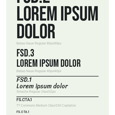
LOREM IPSUM
DOLOR
Bebas Neue Regular 80px/69px
FSD.3
LOREM IPSUM DOLOR
Bebas Neue Regular 40px/40px
FSD.1
Lorem ipsum dolor
Sriracha Regular 24px/32px
FS.CTA.1
TT Commons Medium 16px/150 Capitalize
FS.CTA.1