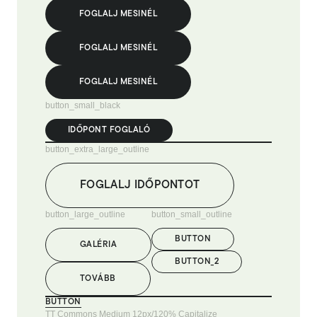
FOGLALJ MESINÉL
FOGLALJ MESINÉL
FOGLALJ MESINÉL
button_small_black
IDŐPONT FOGLALÓ
button_extra_large_outline
FOGLALJ IDŐPONTOT
button_large_outline
button_small_outline
BUTTON
GALÉRIA
BUTTON_2
TOVÁBB
BUTTON
TT Commons Medium 12px/120% Capitalize