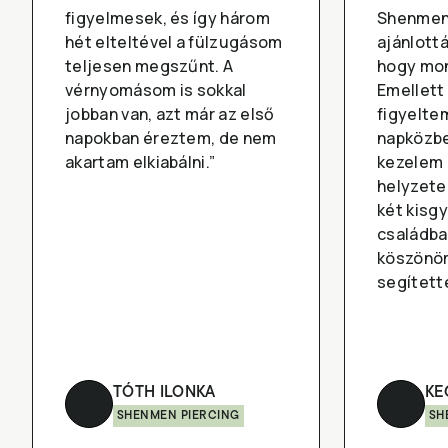
figyelmesek, és így három
Shenmen 
hét elteltével a fülzugásom
ajánlottá
teljesen megszűnt. A
hogy mon
vérnyomásom is sokkal
Emellett
jobban van, azt már az első
figyelte
napokban éreztem, de nem
napközbe
akartam elkiabálni.”
kezelem 
helyzete
két kisgy
családba
köszönöm
segítette
TÓTH ILONKA
KE
SHENMEN PIERCING
SH