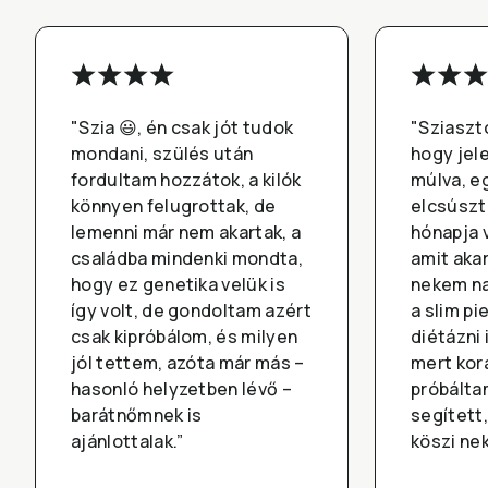
"Szia 😃, én csak jót tudok
"Sziaszt
mondani, szülés után
hogy jel
fordultam hozzátok, a kilók
múlva, eg
könnyen felugrottak, de
elcsúszta
lemenni már nem akartak, a
hónapja 
családba mindenki mondta,
amit akar
hogy ez genetika velük is
nekem n
így volt, de gondoltam azért
a slim pi
csak kipróbálom, és milyen
diétázni
jól tettem, azóta már más –
mert kor
hasonló helyzetben lévő –
próbálta
barátnőmnek is
segített
ajánlottalak.”
köszi nek