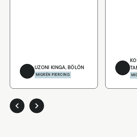
KO
UZONI KINGA, BÖLÖN
TA
MIGRÉN PIERCING
MI