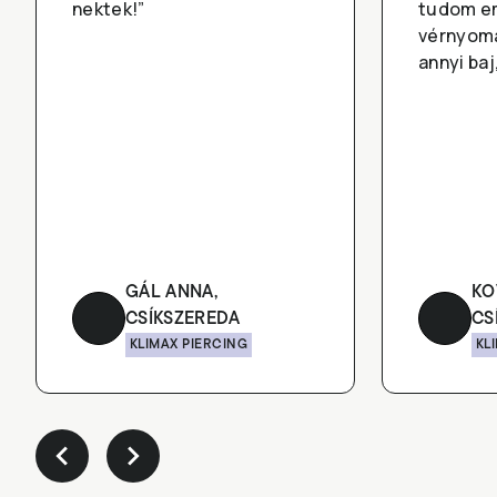
nektek!”
tudom em
vérnyom
annyi baj
GÁL ANNA,
KO
CSÍKSZEREDA
CS
KLIMAX PIERCING
KL