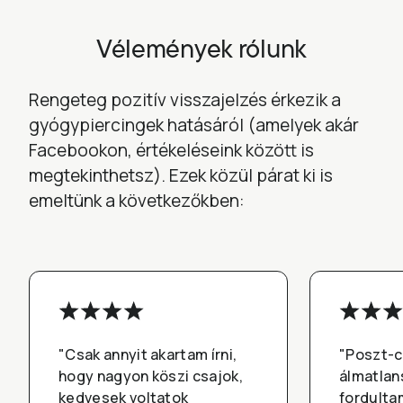
Vélemények rólunk
Rengeteg pozitív visszajelzés érkezik a
gyógypiercingek hatásáról (amelyek akár
Facebookon, értékeléseink között is
megtekinthetsz). Ezek közül párat ki is
emeltünk a következőkben:
"Csak annyit akartam írni,
"Poszt-c
hogy nagyon köszi csajok,
álmatlan
kedvesek voltatok
fordultam