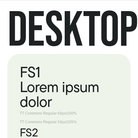
DESKTOP
FS1
Lorem ipsum
dolor
TT Commons Regular 64px/100%
TT Commons Regular 54px/105%
FS2