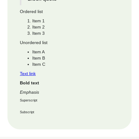
Ordered list
Item 1
Item 2
Item 3
Unordered list
Item A
Item B
Item C
Text link
Bold text
Emphasis
Superscript
Subscript